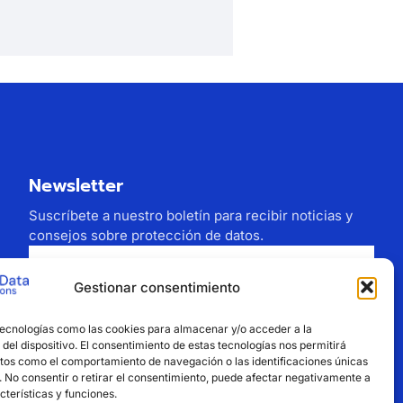
Newsletter
Suscríbete a nuestro boletín para recibir noticias y
consejos sobre protección de datos.
Gestionar consentimiento
Estoy de acuerdo con el tratamiento de mi
tecnologías como las cookies para almacenar y/o acceder a la
correo electrónico
del dispositivo. El consentimiento de estas tecnologías nos permitirá
tos como el comportamiento de navegación o las identificaciones únicas
Suscribirse
o. No consentir o retirar el consentimiento, puede afectar negativamente a
cterísticas y funciones.