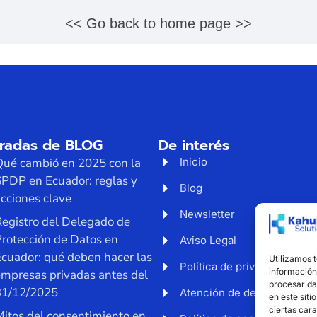
<< Go back to home page >>
tradas de BLOG
De interés
Qué cambió en 2025 con la
Inicio
SPDP en Ecuador: reglas y
Blog
cciones clave
Newsletter
egistro del Delegado de
rotección de Datos en
Aviso Legal
cuador: qué deben hacer las
Utilizamos 
Política de privacidad
información 
empresas privadas antes del
procesar da
31/12/2025
Atención de derechos
en este siti
ciertas cara
itos del consentimiento en