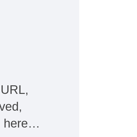
 URL,
ved,
ee here…