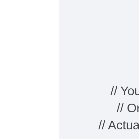
// Y
// 
// Actu