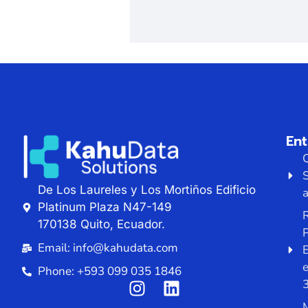
En
De Los Laureles y Los Mortiños Edificio
a
Platinum Plaza N47-149
R
170138 Quito, Ecuador.
P
Email: info@kahudata.com
E
Phone: +593 099 035 1846
M