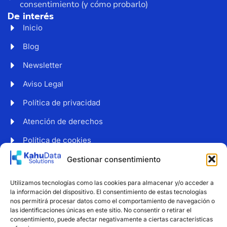
consentimiento (y cómo probarlo)
De interés
Inicio
Blog
Newsletter
Aviso Legal
Política de privacidad
Atención de derechos
Política de cookies
Web accesible
Gestionar consentimiento
Newsletter
Utilizamos tecnologías como las cookies para almacenar y/o acceder a
Suscríbete a nuestro boletín para recibir noticias y
la información del dispositivo. El consentimiento de estas tecnologías
consejos sobre protección de datos.
nos permitirá procesar datos como el comportamiento de navegación o
las identificaciones únicas en este sitio. No consentir o retirar el
consentimiento, puede afectar negativamente a ciertas características