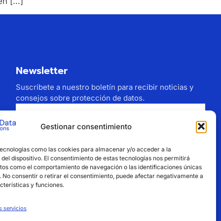
en […]
Newsletter
Suscríbete a nuestro boletín para recibir noticias y
consejos sobre protección de datos.
Gestionar consentimiento
Estoy de acuerdo con el tratamiento de mi
tecnologías como las cookies para almacenar y/o acceder a la
correo electrónico
del dispositivo. El consentimiento de estas tecnologías nos permitirá
tos como el comportamiento de navegación o las identificaciones únicas
Suscribirse
o. No consentir o retirar el consentimiento, puede afectar negativamente a
cterísticas y funciones.
s servicios