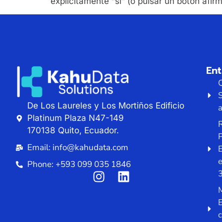
explícitamente “sí” (o pulsar un botón af
En
De Los Laureles y Los Mortiños Edificio
a
Platinum Plaza N47-149
R
170138 Quito, Ecuador.
P
Email: info@kahudata.com
E
Phone: +593 099 035 1846
M
E