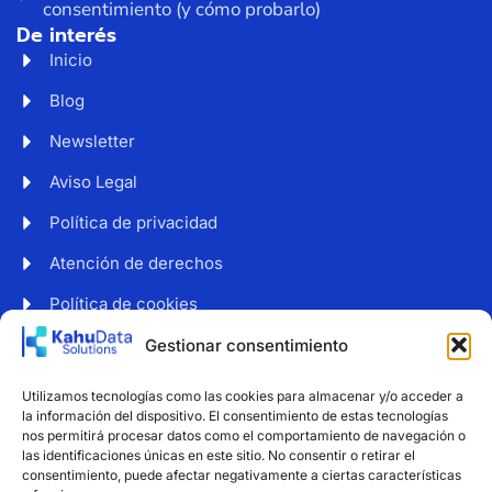
consentimiento (y cómo probarlo)
De interés
Inicio
Blog
Newsletter
Aviso Legal
Política de privacidad
Atención de derechos
Política de cookies
Web accesible
Gestionar consentimiento
Newsletter
Utilizamos tecnologías como las cookies para almacenar y/o acceder a
Suscríbete a nuestro boletín para recibir noticias y
la información del dispositivo. El consentimiento de estas tecnologías
consejos sobre protección de datos.
nos permitirá procesar datos como el comportamiento de navegación o
las identificaciones únicas en este sitio. No consentir o retirar el
consentimiento, puede afectar negativamente a ciertas características