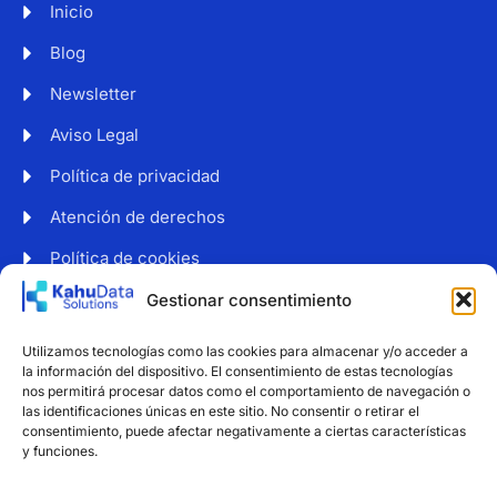
Inicio
Blog
Newsletter
Aviso Legal
Política de privacidad
Atención de derechos
Política de cookies
Web accesible
Gestionar consentimiento
Newsletter
Utilizamos tecnologías como las cookies para almacenar y/o acceder a
Suscríbete a nuestro boletín para recibir noticias y
la información del dispositivo. El consentimiento de estas tecnologías
consejos sobre protección de datos.
nos permitirá procesar datos como el comportamiento de navegación o
las identificaciones únicas en este sitio. No consentir o retirar el
consentimiento, puede afectar negativamente a ciertas características
y funciones.
Estoy de acuerdo con el tratamiento de mi correo