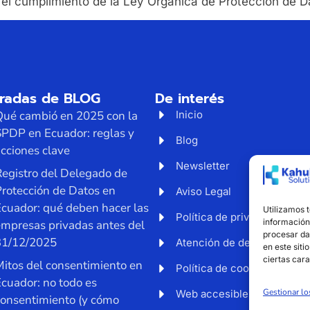
 el cumplimiento de la Ley Orgánica de Protección de D
tradas de BLOG
De interés
Qué cambió en 2025 con la
Inicio
SPDP en Ecuador: reglas y
Blog
cciones clave
Newsletter
egistro del Delegado de
rotección de Datos en
Aviso Legal
cuador: qué deben hacer las
Utilizamos 
Política de privacidad
información 
empresas privadas antes del
procesar da
31/12/2025
Atención de derechos
en este siti
ciertas cara
itos del consentimiento en
Política de cookies
cuador: no todo es
Gestionar lo
Web accesible
consentimiento (y cómo