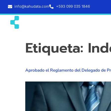
info@kahudata.com
+593 099 035 1846
Inicio
Servicios
Etiqueta:
Ind
Aprobado el Reglamento del Delegado de Pr