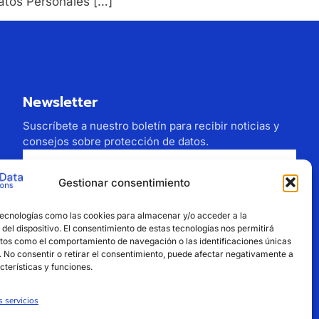
atos Personales […]
Newsletter
Suscríbete a nuestro boletín para recibir noticias y
consejos sobre protección de datos.
Gestionar consentimiento
Estoy de acuerdo con el tratamiento de mi
tecnologías como las cookies para almacenar y/o acceder a la
correo electrónico
del dispositivo. El consentimiento de estas tecnologías nos permitirá
tos como el comportamiento de navegación o las identificaciones únicas
Suscribirse
o. No consentir o retirar el consentimiento, puede afectar negativamente a
cterísticas y funciones.
s servicios