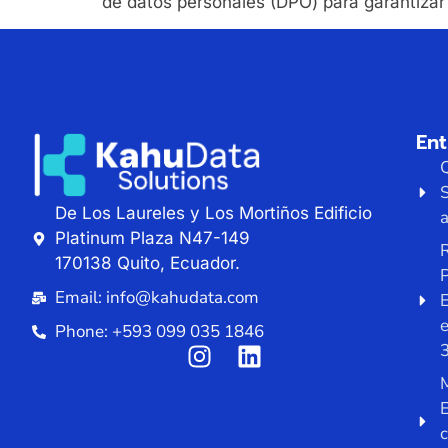
de datos personales (DPO) para garantizar
En
De Los Laureles y Los Mortiños Edificio
a
Platinum Plaza N47-149
R
170138 Quito, Ecuador.
P
Email: info@kahudata.com
E
Phone: +593 099 035 1846
M
E