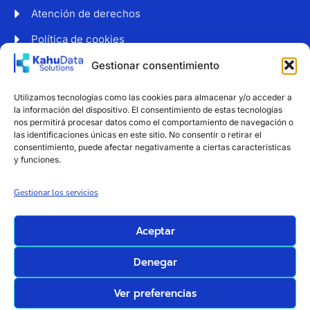
Atención de derechos
Política de cookies
Web accesible
Gestionar consentimiento
Newsletter
Utilizamos tecnologías como las cookies para almacenar y/o acceder a
Suscríbete a nuestro boletín para recibir noticias y
la información del dispositivo. El consentimiento de estas tecnologías
consejos sobre protección de datos.
nos permitirá procesar datos como el comportamiento de navegación o
las identificaciones únicas en este sitio. No consentir o retirar el
consentimiento, puede afectar negativamente a ciertas características
y funciones.
Estoy de acuerdo con el tratamiento de mi correo
Gestionar los servicios
electrónico
Suscribirse
Aceptar
Denegar
KahuData Solutions |
Diseño y alojamiento:
Ver preferencias
Todos los derechos
Servicios Integrales Para