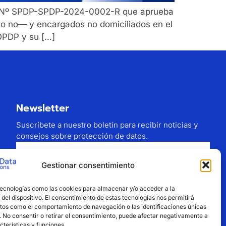
ión Nº SPDP-SPDP-2024-0002-R que aprueba
s o no— y encargados no domiciliados en el
LOPDP y su […]
Newsletter
Suscríbete a nuestro boletín para recibir noticias y
consejos sobre protección de datos.
Gestionar consentimiento
Estoy de acuerdo con el tratamiento de mi
tecnologías como las cookies para almacenar y/o acceder a la
correo electrónico
del dispositivo. El consentimiento de estas tecnologías nos permitirá
tos como el comportamiento de navegación o las identificaciones únicas
Suscribirse
o. No consentir o retirar el consentimiento, puede afectar negativamente a
cterísticas y funciones.