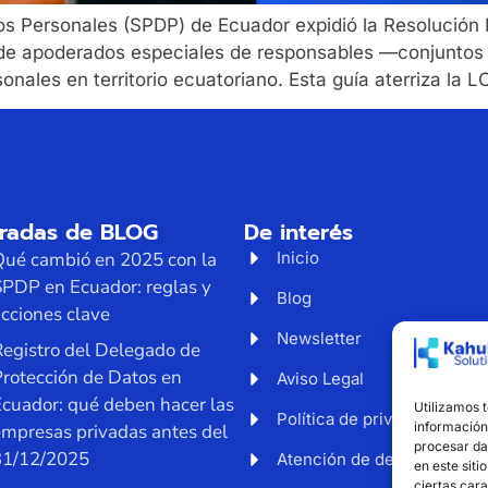
tos Personales (SPDP) de Ecuador expidió la Resoluc
tro de apoderados especiales de responsables —conjunto
onales en territorio ecuatoriano. Esta guía aterriza la 
tradas de BLOG
De interés
Qué cambió en 2025 con la
Inicio
SPDP en Ecuador: reglas y
Blog
cciones clave
Newsletter
egistro del Delegado de
rotección de Datos en
Aviso Legal
cuador: qué deben hacer las
Utilizamos 
Política de privacidad
información 
empresas privadas antes del
procesar da
31/12/2025
Atención de derechos
en este siti
ciertas cara