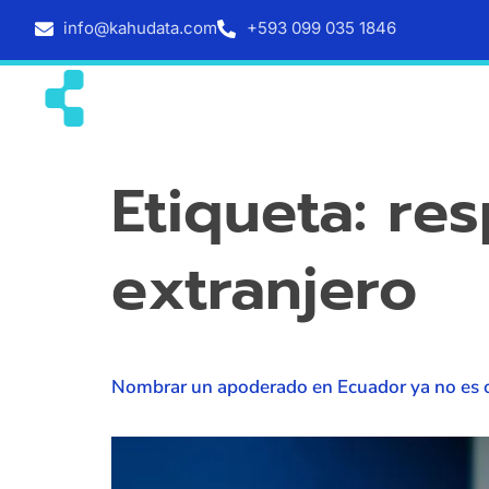
info@kahudata.com
+593 099 035 1846
Inicio
Servicios
Etiqueta:
res
extranjero
Nombrar un apoderado en Ecuador ya no es 