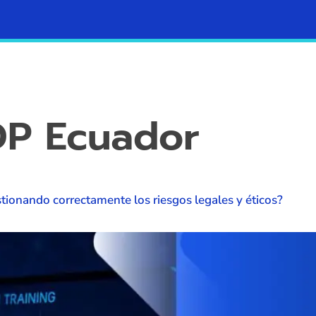
Contacto
Blog
DP Ecuador
ionando correctamente los riesgos legales y éticos?