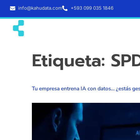
info@kahudata.com
+593 099 035 1846
Inicio
Servicios
Etiqueta:
SP
Tu empresa entrena IA con datos… ¿estás gest