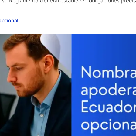
 su Reglamento General establecen obligaciones precis
opcional