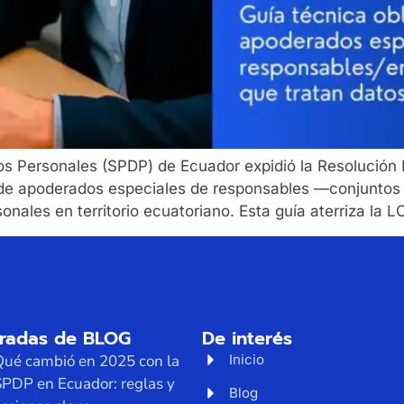
tos Personales (SPDP) de Ecuador expidió la Resoluc
tro de apoderados especiales de responsables —conjunto
onales en territorio ecuatoriano. Esta guía aterriza la 
tradas de BLOG
De interés
Qué cambió en 2025 con la
Inicio
SPDP en Ecuador: reglas y
Blog