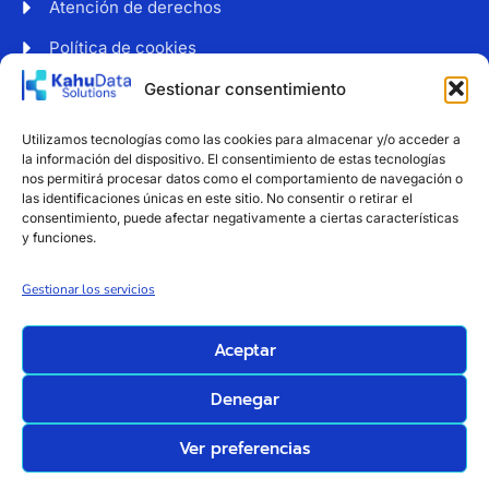
Atención de derechos
Política de cookies
Web accesible
Gestionar consentimiento
Newsletter
Utilizamos tecnologías como las cookies para almacenar y/o acceder a
Suscríbete a nuestro boletín para recibir noticias y
la información del dispositivo. El consentimiento de estas tecnologías
consejos sobre protección de datos.
nos permitirá procesar datos como el comportamiento de navegación o
las identificaciones únicas en este sitio. No consentir o retirar el
consentimiento, puede afectar negativamente a ciertas características
y funciones.
Estoy de acuerdo con el tratamiento de mi correo
Gestionar los servicios
electrónico
Suscribirse
Aceptar
Denegar
KahuData Solutions |
Diseño y alojamiento:
Ver preferencias
Todos los derechos
Servicios Integrales Para
reservados
Pymes