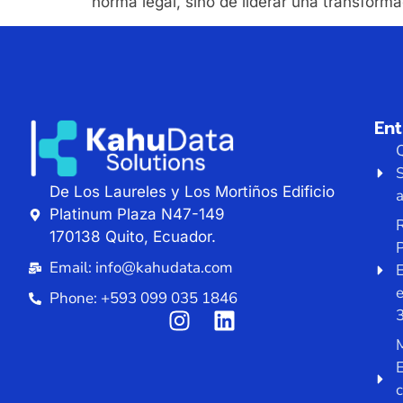
norma legal, sino de liderar una transforma
En
De Los Laureles y Los Mortiños Edificio
a
Platinum Plaza N47-149
R
170138 Quito, Ecuador.
P
Email: info@kahudata.com
E
Phone: +593 099 035 1846
M
E