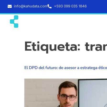
info@kahudata.com
+593 099 035 1846
Inicio
Servicios
Etiqueta:
tra
El DPD del futuro: de asesor a estratega étic