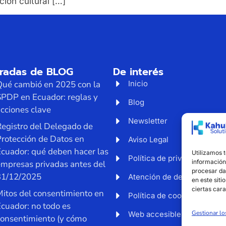
ción cultural […]
tradas de BLOG
De interés
Qué cambió en 2025 con la
Inicio
SPDP en Ecuador: reglas y
Blog
cciones clave
Newsletter
egistro del Delegado de
rotección de Datos en
Aviso Legal
cuador: qué deben hacer las
Utilizamos 
Política de privacidad
información 
empresas privadas antes del
procesar da
31/12/2025
Atención de derechos
en este siti
ciertas cara
itos del consentimiento en
Política de cookies
cuador: no todo es
Gestionar lo
Web accesible
consentimiento (y cómo